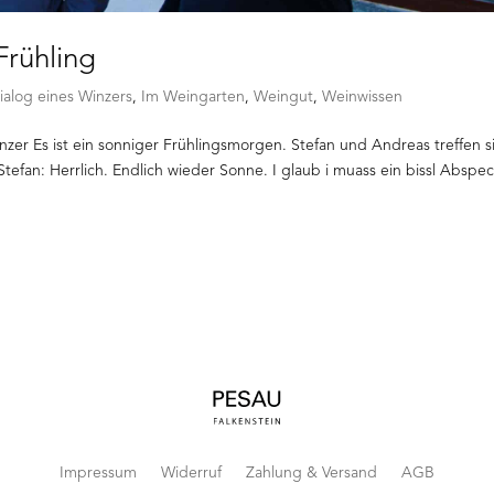
Frühling
ialog eines Winzers
,
Im Weingarten
,
Weingut
,
Weinwissen
zer Es ist ein sonniger Frühlingsmorgen. Stefan und Andreas treffen s
efan: Herrlich. Endlich wieder Sonne. I glaub i muass ein bissl Abspe
Impressum
Widerruf
Zahlung & Versand
AGB