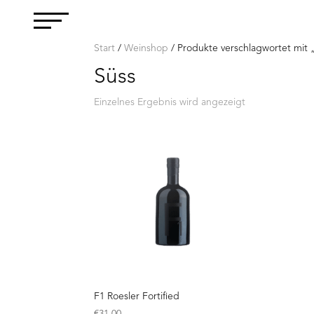
Start
/
Weinshop
/ Produkte verschlagwortet mit 
Süss
Einzelnes Ergebnis wird angezeigt
F1 Roesler Fortified