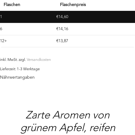
BIO
Flaschen
Flaschenpreis
Menge
1
€
14,60
6
€
14,16
12+
€
13,87
inkl. MwSt.
zzgl.
Versandkosten
Lieferzeit:
1-3 Werktage
Nährwertangaben
Zarte Aromen von
grünem Apfel, reifen